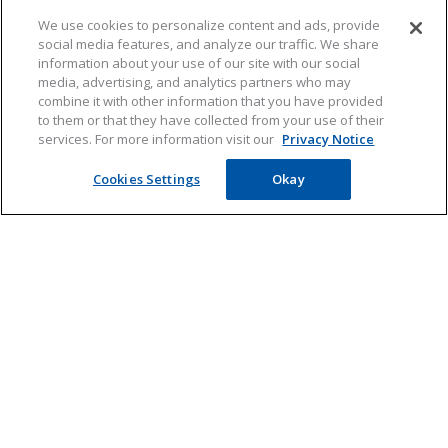
We use cookies to personalize content and ads, provide
social media features, and analyze our traffic. We share
information about your use of our site with our social
media, advertising, and analytics partners who may
combine it with other information that you have provided
to them or that they have collected from your use of their
services. For more information visit our
Privacy Notice
KLIK HIER voor de
Cookies Settings
Okay
hooikoortsverwachting
Hooikoorts
Hooikoorts verwachting
Donderdag 6 Augustus
Producten
Hooikoorts
Geen pollen
Behandeling
Weinig pollen
Meer informatie
Symptomen
Direct Oogdruppels
Redelijk veel pollen
Hooikoorts verwachting
Direct Neusspray
Veel pollen
Pollenkalender
Direct Plus Neusspray
Contact