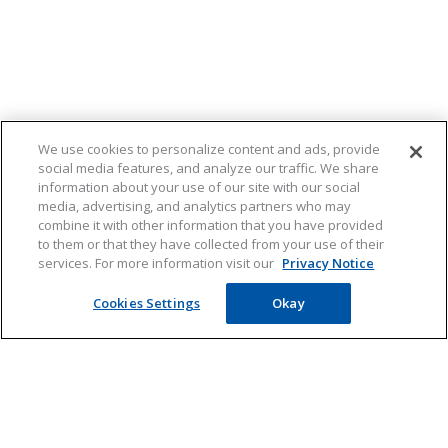
We use cookies to personalize content and ads, provide
social media features, and analyze our traffic. We share
information about your use of our site with our social
media, advertising, and analytics partners who may
combine it with other information that you have provided
to them or that they have collected from your use of their
services. For more information visit our
Privacy Notice
KLIK HIER voor de
Cookies Settings
Okay
hooikoortsverwachting
Hooikoorts
Hooikoorts verwachting
Donderdag 6 Augustus
Producten
Hooikoorts
Geen pollen