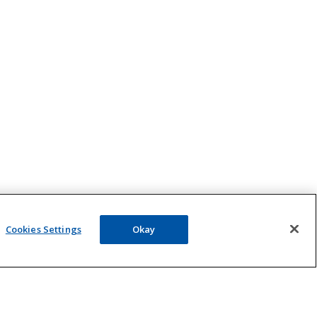
KLIK HIER voor de
Cookies Settings
Okay
hooikoortsverwachting
Hooikoorts verwachting
Vrijdag 7 Augustus