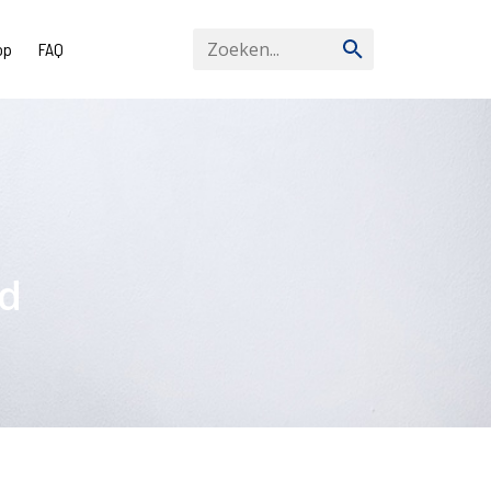
op
FAQ
id