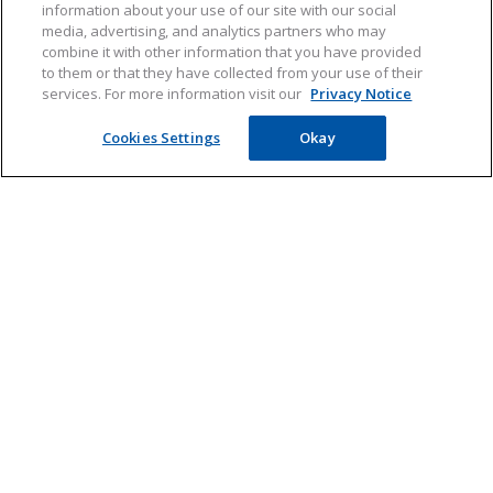
information about your use of our site with our social
media, advertising, and analytics partners who may
combine it with other information that you have provided
to them or that they have collected from your use of their
services. For more information visit our
Privacy Notice
KLIK HIER voor de
Cookies Settings
Okay
hooikoortsverwachting
Hooikoorts
Hooikoorts verwachting
Maandag 10 Augustus
Producten
Hooikoorts
Geen pollen
Behandeling
Weinig pollen
Meer informatie
Symptomen
Direct Oogdruppels
Redelijk veel pollen
Hooikoorts verwachting
Direct Neusspray
Veel pollen
Pollenkalender
Direct Plus Neusspray
Contact
Allerstop tabletten
Privacy Notice
Neusspray
Cookie Statement