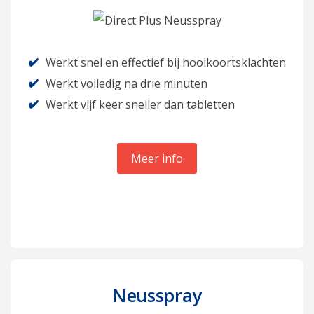
gebruik het neusstuk even af en zet het dopje weer op
de spray.
Werkt snel en effectief bij hooikoortsklachten
Om de beschermende laag optimaal in stand te houden
Werkt volledig na drie minuten
is het belangrijk om Prevalin Neusspray Extra Sterk
Werkt vijf keer sneller dan tabletten
regelmatig te gebruiken zolang de pollen in de lucht
aanwezig zijn. Gebruik de neusspray alleen als je last
Meer info
hebt van hooikoorts.
Reageer jij overgevoelig op de spray? Gebruik het
product dan niet meer en probeer een van de andere
hooikoorts oplossingen
zoals tabletten.
Neusspray
Dosering