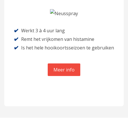
Voor volwassenen en kinderen geldt: om de 6 à 8 uur
één verstuiving in elk neusgat, tenzij anders
geadviseerd. Blijf de neusspray gebruiken bij
Werkt 3 à 4 uur lang
blootstelling aan stoffen zoals pollen, die hooikoorts
Remt het vrijkomen van histamine
veroorzaken. Bij een onderbreking kunnen de
Is het hele hooikoortsseizoen te gebruiken
hooikoortsklachten terug komen.
*Dit product is een geneesmiddel en bevat
Meer info
dinatriumcromoglicaat. Lees voor gebruik de bijsluiter.
Bijsluiter Prevalin Neusspray Extra sterk